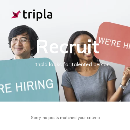
Recruit
tripla looks for talented person.
Sorry, no posts matched your criteria.